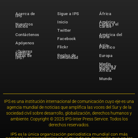
Acerca de
Sigue a IPS
África
IPS
Inicio
América
Nuestros
Latina y el
socios
Caribe
Twitter
Contáctenos
América del
Norte
Facebook
Apóyenos
Asia-
Flickr
Pacífico
¿Quieres
publicar
Reglas de
notas de
Europa
comunidad
IPS?
Medio
Oriente y
Norte de
África
Mundo
IPS es una institución internacional de comunicación cuyo eje es una
agencia mundial de noticias que amplifica las voces del Sur y de la
sociedad civil sobre desarrollo, globalización, derechos humanos y
ambiente. Copyright © 2025 IPS-Inter Press Service. Todos los
derechos reservados.
IPS es la única organización periodística mundial con más