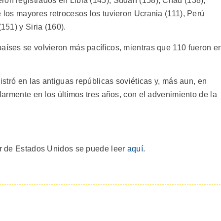
ron registrados en Libia (145), Sudán (158), Chad (138),
e los mayores retrocesos los tuvieron Ucrania (111), Perú
151) y Siria (160).
países se volvieron más pacíficos, mientras que 110 fueron e
gistró en las antiguas repúblicas soviéticas y, más aun, en
ularmente en los últimos tres años, con el advenimiento de la
ior de Estados Unidos se puede leer
aquí
.