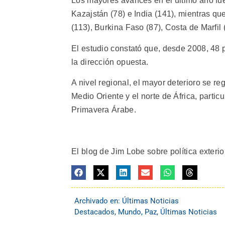
Los mayores avances en el último año fue
Kazajstán (78) e India (141), mientras qu
(113), Burkina Faso (87), Costa de Marfil (
El estudio constató que, desde 2008, 48 
la dirección opuesta.
A nivel regional, el mayor deterioro se re
Medio Oriente y el norte de África, partic
Primavera Árabe.
El blog de Jim Lobe sobre política exter
Archivado en:
Últimas Noticias
Destacados
,
Mundo
,
Paz
,
Últimas Noticias