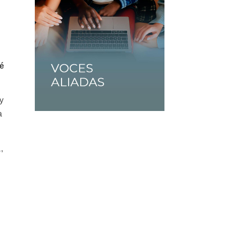
ué
uy
a
,
n