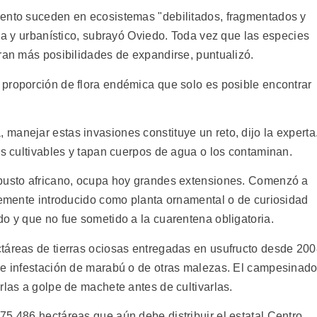
iento suceden en ecosistemas "debilitados, fragmentados y
ola y urbanístico, subrayó Oviedo. Toda vez que las especies
tran más posibilidades de expandirse, puntualizó.
proporción de flora endémica que solo es posible encontrar
manejar estas invasiones constituye un reto, dijo la experta
as cultivables y tapan cuerpos de agua o los contaminan.
rbusto africano, ocupa hoy grandes extensiones. Comenzó a
blemente introducido como planta ornamental o de curiosidad
o y que no fue sometido a la cuarentena obligatoria.
táreas de tierras ociosas entregadas en usufructo desde 20
de infestación de marabú o de otras malezas. El campesinad
rlas a golpe de machete antes de cultivarlas.
75.486 hectáreas que aún debe distribuir el estatal Centro