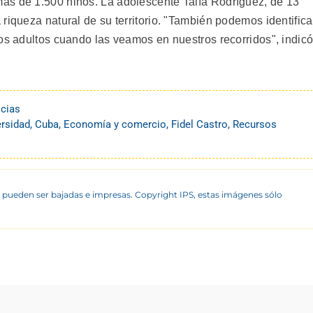
ás de 1.500 niños. La adolescente Talía Rodríguez, de 13
riqueza natural de su territorio. "También podemos identifica
os adultos cuando las veamos en nuestros recorridos", indicó
icias
ersidad
,
Cuba
,
Economía y comercio
,
Fidel Castro
,
Recursos
 pueden ser bajadas e impresas. Copyright IPS, estas imágenes sólo