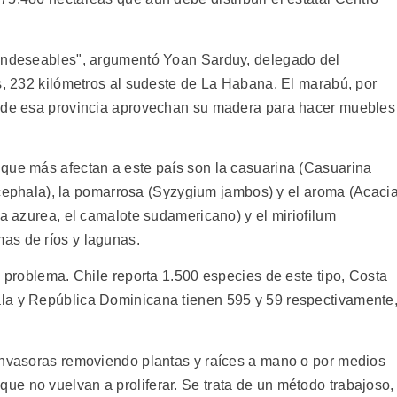
"indeseables", argumentó Yoan Sarduy, delegado del
s, 232 kilómetros al sudeste de La Habana. El marabú, por
s de esa provincia aprovechan su madera para hacer muebles
que más afectan a este país son la casuarina (Casuarina
ucocephala), la pomarrosa (Syzygium jambos) y el aroma (Acaci
ia azurea, el camalote sudamericano) y el miriofilum
as de ríos y lagunas.
n problema. Chile reporta 1.500 especies de este tipo, Costa
la y República Dominicana tienen 595 y 59 respectivamente
invasoras removiendo plantas y raíces a mano o por medios
e no vuelvan a proliferar. Se trata de un método trabajoso,