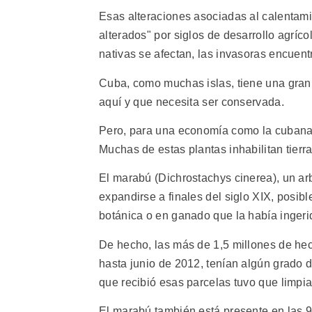
Esas alteraciones asociadas al calentam
alterados" por siglos de desarrollo agríc
nativas se afectan, las invasoras encuen
Cuba, como muchas islas, tiene una gran 
aquí y que necesita ser conservada.
Pero, para una economía como la cubana, 
Muchas de estas plantas inhabilitan tierr
El marabú (Dichrostachys cinerea), un a
expandirse a finales del siglo XIX, posi
botánica o en ganado que la había ingerid
De hecho, las más de 1,5 millones de hec
hasta junio de 2012, tenían algún grado 
que recibió esas parcelas tuvo que limpia
El marabú también está presente en las 9