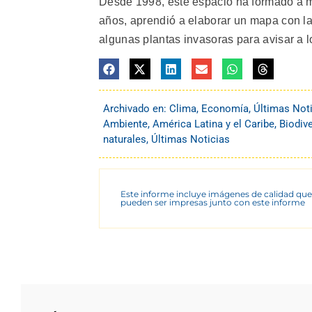
Desde 1998, este espacio ha formado a m
años, aprendió a elaborar un mapa con la 
algunas plantas invasoras para avisar a l
Archivado en:
Clima
,
Economía
,
Últimas Not
Ambiente
,
América Latina y el Caribe
,
Biodiv
naturales
,
Últimas Noticias
Este informe incluye imágenes de calidad que
pueden ser impresas junto con este informe