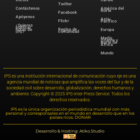
Twitter
Contáctenos
América del
Norte
Facebook
Apóyenos
Asia-
Flickr
Pacífico
¿Quieres
publicar
Reglas de
notas de
Europa
comunidad
IPS?
Medio
Oriente y
Norte de
África
Mundo
IPS es una institución internacional de comunicación cuyo eje es una
agencia mundial de noticias que amplifica las voces del Sur y de la
sociedad civil sobre desarrollo, globalización, derechos humanos y
ambiente. Copyright © 2025 IPS-Inter Press Service. Todos los
derechos reservados.
IPS es la única organización periodística mundial con más
personal y corresponsales en el mundo en desarrollo que en los
países ricos. DONAR
Desarrollo & Hosting: Atiko.Studio