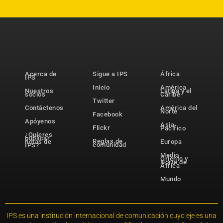
Acerca de
Sigue a IPS
África
IPS
Inicio
América
Nuestros
Latina y el
socios
Caribe
Twitter
Contáctenos
América del
Norte
Facebook
Apóyenos
Asia-
Flickr
Pacífico
¿Quieres
publicar
Reglas de
notas de
Europa
comunidad
IPS?
Medio
Oriente y
Norte de
África
Mundo
IPS es una institución internacional de comunicación cuyo eje es una