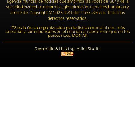
agencia mundial de noticias que amplifica las voces del Sur y de la
sociedad civil sobre desarrollo, globalización, derechos humanos y
ambiente. Copyright © 2025 IPS-Inter Press Service. Todos los
derechos reservados.
IPS es la única organización periodística mundial con más
personal y corresponsales en el mundo en desarrollo que en los
países ricos. DONAR
Desarrollo & Hosting: Atiko.Studio