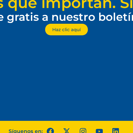
s que importan. Si
e gratis a nuestro bolet
Haz clic aquí
Síguenos en: