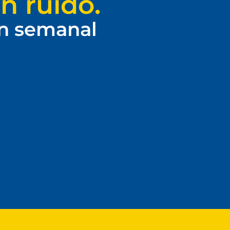
n ruido.
ín semanal