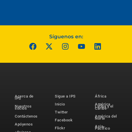
Síguenos en:
Acerca de
Sigue a IPS
África
IPS
Inicio
América
Nuestros
Latina y el
socios
Caribe
Twitter
Contáctenos
América del
Norte
Facebook
Apóyenos
Asia-
Flickr
Pacífico