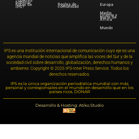
¿Quieres
publicar
Reglas de
notas de
Europa
comunidad
IPS?
Medio
Oriente y
Norte de
África
Mundo
IPS es una institución internacional de comunicación cuyo eje es una
agencia mundial de noticias que amplifica las voces del Sur y de la
sociedad civil sobre desarrollo, globalización, derechos humanos y
ambiente. Copyright © 2025 IPS-Inter Press Service. Todos los
derechos reservados.
IPS es la única organización periodística mundial con más
personal y corresponsales en el mundo en desarrollo que en los
países ricos. DONAR
Desarrollo & Hosting: Atiko.Studio