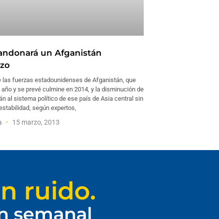
ndonará un Afganistán
zo
de las fuerzas estadounidenses de Afganistán, que
año y se prevé culmine en 2014, y la disminución de
án al sistema político de ese país de Asia central sin
 estabilidad, según expertos,
ía
15 marzo, 2013
n ruido.
ín semanal