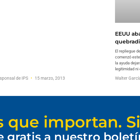
EEUU aba
quebradi
El repliegue 
comenzó este 
la ayuda dejar
legitimidad ni
sponsal de IPS
15 marzo, 2013
Walter Garc
s que importan. Si
e gratis a nuestro bolet