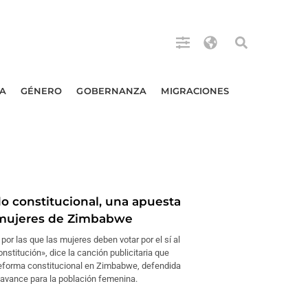
A
GÉNERO
GOBERNANZA
MIGRACIONES
o constitucional, una apuesta
 mujeres de Zimbabwe
por las que las mujeres deben votar por el sí al
nstitución», dice la canción publicitaria que
eforma constitucional en Zimbabwe, defendida
avance para la población femenina.