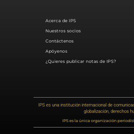
Acerca de IPS
Nuestros socios
Contáctenos
Apóyenos
¿Quieres publicar notas de IPS?
IPS es una institución internacional de comunicac
globalización, derechos 
IPS es la única organización periodí