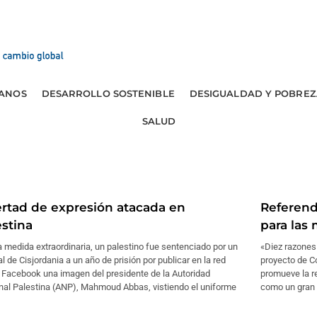
ANOS
DESARROLLO SOSTENIBLE
DESIGUALDAD Y POBREZ
SALUD
ertad de expresión atacada en
Referend
estina
para las
 medida extraordinaria, un palestino fue sentenciado por un
«Diez razones 
al de Cisjordania a un año de prisión por publicar en la red
proyecto de Co
 Facebook una imagen del presidente de la Autoridad
promueve la r
nal Palestina (ANP), Mahmoud Abbas, vistiendo el uniforme
como un gran 