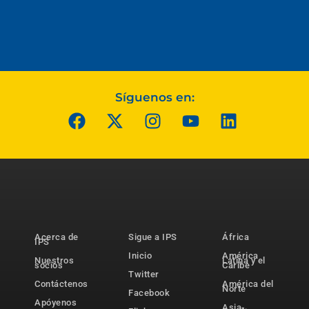
Síguenos en:
Acerca de
Sigue a IPS
África
IPS
Inicio
América
Nuestros
Latina y el
socios
Caribe
Twitter
Contáctenos
América del
Norte
Facebook
Apóyenos
Asia-