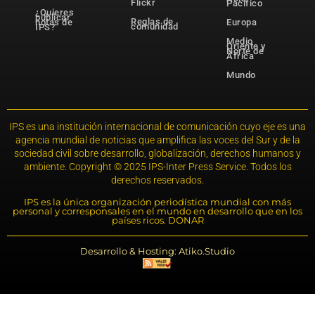
Flickr
Pacífico
¿Quieres
publicar
Reglas de
notas de
Europa
comunidad
IPS?
Medio
Oriente y
Norte de
África
Mundo
IPS es una institución internacional de comunicación cuyo eje es una
agencia mundial de noticias que amplifica las voces del Sur y de la
sociedad civil sobre desarrollo, globalización, derechos humanos y
ambiente. Copyright © 2025 IPS-Inter Press Service. Todos los
derechos reservados.
IPS es la única organización periodística mundial con más
personal y corresponsales en el mundo en desarrollo que en los
países ricos. DONAR
Desarrollo & Hosting: Atiko.Studio