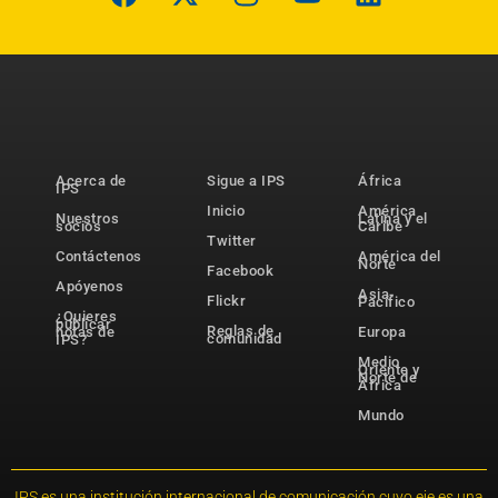
Acerca de
Sigue a IPS
África
IPS
Inicio
América
Nuestros
Latina y el
socios
Caribe
Twitter
Contáctenos
América del
Norte
Facebook
Apóyenos
Asia-
Flickr
Pacífico
¿Quieres
publicar
Reglas de
notas de
Europa
comunidad
IPS?
Medio
Oriente y
Norte de
África
Mundo
IPS es una institución internacional de comunicación cuyo eje es una