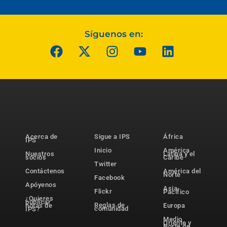
Síguenos en:
Acerca de
Sigue a IPS
África
IPS
Inicio
América
Nuestros
Latina y el
socios
Caribe
Twitter
Contáctenos
América del
Norte
Facebook
Apóyenos
Asia-
Flickr
Pacífico
¿Quieres
publicar
Reglas de
notas de
Europa
comunidad
IPS?
Medio
Oriente y
Norte de