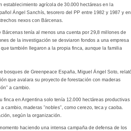
n establecimiento agrícola de 30.000 hectáreas en la
spañol Ángel Sanchís, tesorero del PP entre 1982 y 1987 y en
 estrechos nexos con Bárcenas.
e Bárcenas tenía al menos una cuenta por 29,8 millones de
ciones de la investigación se desviaron fondos a una empresa
ue también llegaron a la propia finca, aunque la familia
de bosques de Greenpeace España, Miguel Ángel Soto, relat
ión que avalara su proyecto de forestación con maderas
ción" a cambio.
u finca en Argentina solo tenía 12.000 hectáreas productivas
ir, a cambio, maderas "nobles", como cerezo, teca y caoba.
ación, según la organización.
momento haciendo una intensa campaña de defensa de los