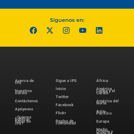
Síguenos en:
Acerca de
Sigue a IPS
África
IPS
Inicio
América
Nuestros
Latina y el
socios
Caribe
Twitter
Contáctenos
América del
Norte
Facebook
Apóyenos
Asia-
Flickr
Pacífico
¿Quieres
publicar
Reglas de
notas de
Europa
comunidad
IPS?
Medio
Oriente y
Norte de