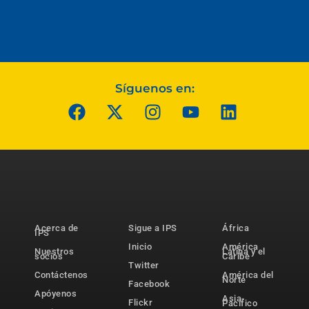
Síguenos en:
Acerca de
Sigue a IPS
África
IPS
Inicio
América
Nuestros
Latina y el
socios
Caribe
Twitter
Contáctenos
América del
Norte
Facebook
Apóyenos
Asia-
Flickr
Pacífico