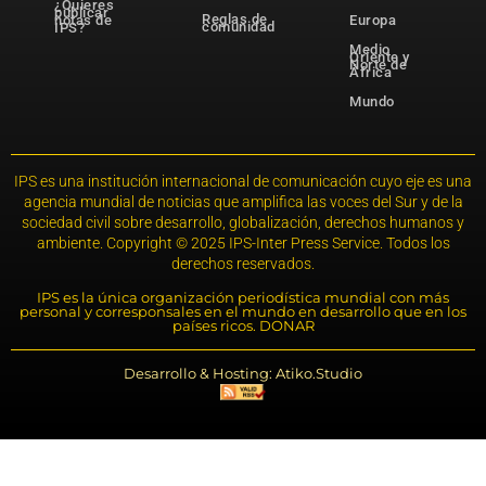
¿Quieres
publicar
Reglas de
notas de
Europa
comunidad
IPS?
Medio
Oriente y
Norte de
África
Mundo
IPS es una institución internacional de comunicación cuyo eje es una
agencia mundial de noticias que amplifica las voces del Sur y de la
sociedad civil sobre desarrollo, globalización, derechos humanos y
ambiente. Copyright © 2025 IPS-Inter Press Service. Todos los
derechos reservados.
IPS es la única organización periodística mundial con más
personal y corresponsales en el mundo en desarrollo que en los
países ricos. DONAR
Desarrollo & Hosting: Atiko.Studio