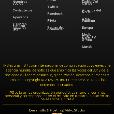
Nuestros
Latina y el
socios
Caribe
Twitter
Contáctenos
América del
Norte
Facebook
Apóyenos
Asia-
Flickr
Pacífico
¿Quieres
publicar
Reglas de
notas de
Europa
comunidad
IPS?
Medio
Oriente y
Norte de
África
Mundo
IPS es una institución internacional de comunicación cuyo eje es una
agencia mundial de noticias que amplifica las voces del Sur y de la
sociedad civil sobre desarrollo, globalización, derechos humanos y
ambiente. Copyright © 2025 IPS-Inter Press Service. Todos los
derechos reservados.
IPS es la única organización periodística mundial con más
personal y corresponsales en el mundo en desarrollo que en los
países ricos. DONAR
Desarrollo & Hosting: Atiko.Studio