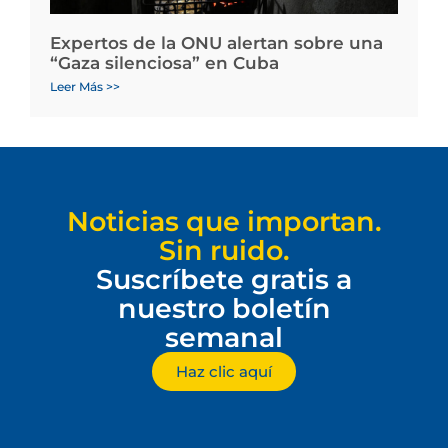
Expertos de la ONU alertan sobre una
“Gaza silenciosa” en Cuba
Leer Más >>
Noticias que importan.
Sin ruido.
Suscríbete gratis a
nuestro boletín
semanal
Haz clic aquí