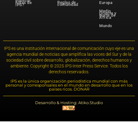
publicar
Reglas de
notas de
Europa
comunidad
IPS?
Medio
Oriente y
Norte de
África
Mundo
IPS es una institución internacional de comunicación cuyo eje es una
agencia mundial de noticias que amplifica las voces del Sur y de la
sociedad civil sobre desarrollo, globalización, derechos humanos y
ambiente. Copyright © 2025 IPS-Inter Press Service. Todos los
derechos reservados.
IPS es la única organización periodística mundial con más
personal y corresponsales en el mundo en desarrollo que en los
países ricos. DONAR
Desarrollo & Hosting: Atiko.Studio