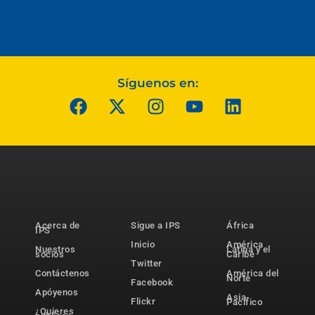
Síguenos en:
Acerca de
Sigue a IPS
África
IPS
Inicio
América
Nuestros
Latina y el
socios
Caribe
Twitter
Contáctenos
América del
Norte
Facebook
Apóyenos
Asia-
Flickr
Pacífico
¿Quieres