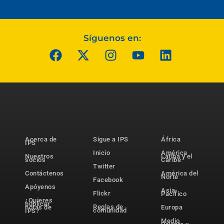
Síguenos en:
Acerca de
Sigue a IPS
África
IPS
Inicio
América
Nuestros
Latina y el
socios
Caribe
Twitter
Contáctenos
América del
Norte
Facebook
Apóyenos
Asia-
Flickr
Pacífico
¿Quieres
publicar
Reglas de
notas de
Europa
comunidad
IPS?
Medio