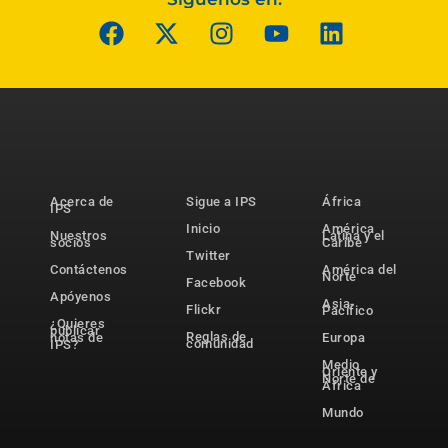
Acerca de
Sigue a IPS
África
IPS
Inicio
América
Nuestros
Latina y el
socios
Caribe
Twitter
Contáctenos
América del
Norte
Facebook
Apóyenos
Asia-
Flickr
Pacífico
¿Quieres
publicar
Reglas de
notas de
Europa
comunidad
IPS?
Medio
Oriente y
Norte de
África
Mundo