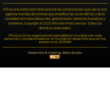
IPS es una institución internacional de comunicación cuyo eje es una
agencia mundial de noticias que amplifica las voces del Sur y de la
sociedad civil sobre desarrollo, globalización, derechos humanos y
ambiente. Copyright © 2025 IPS-Inter Press Service. Todos los
derechos reservados.
IPS es la única organización periodística mundial con más
personal y corresponsales en el mundo en desarrollo que en los
países ricos. DONAR
Desarrollo & Hosting: Atiko.Studio