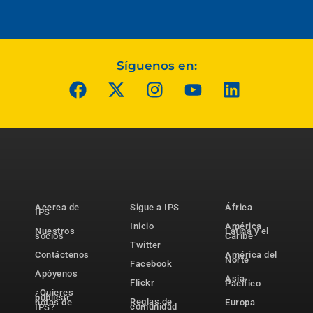
Síguenos en:
Acerca de
Sigue a IPS
África
IPS
Inicio
América
Nuestros
Latina y el
socios
Caribe
Twitter
Contáctenos
América del
Norte
Facebook
Apóyenos
Asia-
Flickr
Pacífico
¿Quieres
publicar
Reglas de
notas de
Europa
comunidad
IPS?