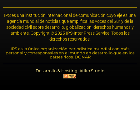
IPS es una institución internacional de comunicación cuyo eje es una
agencia mundial de noticias que amplifica las voces del Sur y de la
sociedad civil sobre desarrollo, globalización, derechos humanos y
ambiente. Copyright © 2025 IPS-Inter Press Service. Todos los
derechos reservados.
IPS es la única organización periodística mundial con más
personal y corresponsales en el mundo en desarrollo que en los
países ricos. DONAR
Desarrollo & Hosting: Atiko.Studio