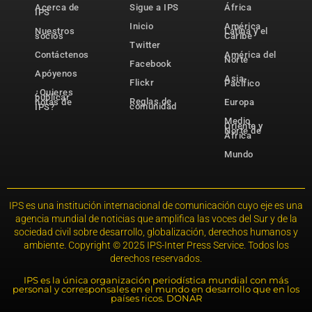
Acerca de
Sigue a IPS
África
IPS
Inicio
América
Nuestros
Latina y el
socios
Caribe
Twitter
Contáctenos
América del
Norte
Facebook
Apóyenos
Asia-
Flickr
Pacífico
¿Quieres
publicar
Reglas de
notas de
Europa
comunidad
IPS?
Medio
Oriente y
Norte de
África
Mundo
IPS es una institución internacional de comunicación cuyo eje es una
agencia mundial de noticias que amplifica las voces del Sur y de la
sociedad civil sobre desarrollo, globalización, derechos humanos y
ambiente. Copyright © 2025 IPS-Inter Press Service. Todos los
derechos reservados.
IPS es la única organización periodística mundial con más
personal y corresponsales en el mundo en desarrollo que en los
países ricos. DONAR