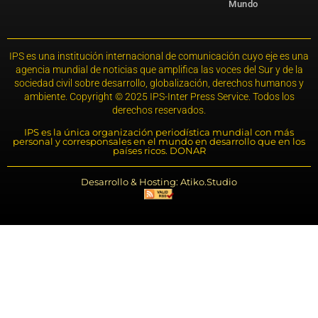
Mundo
IPS es una institución internacional de comunicación cuyo eje es una
agencia mundial de noticias que amplifica las voces del Sur y de la
sociedad civil sobre desarrollo, globalización, derechos humanos y
ambiente. Copyright © 2025 IPS-Inter Press Service. Todos los
derechos reservados.
IPS es la única organización periodística mundial con más
personal y corresponsales en el mundo en desarrollo que en los
países ricos. DONAR
Desarrollo & Hosting: Atiko.Studio