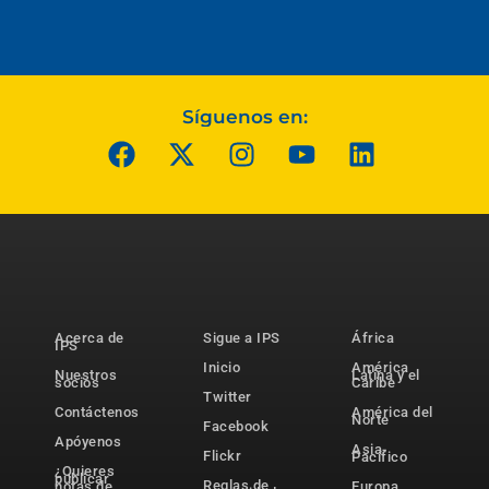
Síguenos en:
Acerca de
Sigue a IPS
África
IPS
Inicio
América
Nuestros
Latina y el
socios
Caribe
Twitter
Contáctenos
América del
Norte
Facebook
Apóyenos
Asia-
Flickr
Pacífico
¿Quieres
publicar
Reglas de
notas de
Europa