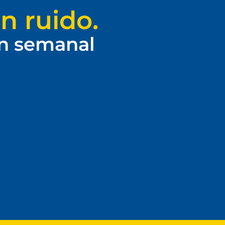
n ruido.
ín semanal