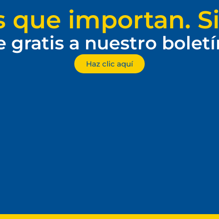
s que importan. Si
e gratis a nuestro bolet
Haz clic aquí