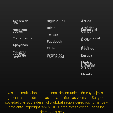
Acerca de
Sigue a IPS
África
IPS
Inicio
América
Nuestros
Latina y el
socios
Caribe
Twitter
Contáctenos
América del
Norte
Facebook
Apóyenos
Asia-
Flickr
Pacífico
¿Quieres
publicar
Reglas de
notas de
Europa
comunidad
IPS?
Medio
Oriente y
Norte de
África
Mundo
IPS es una institución internacional de comunicación cuyo eje es una
agencia mundial de noticias que amplifica las voces del Sur y de la
sociedad civil sobre desarrollo, globalización, derechos humanos y
ambiente. Copyright © 2025 IPS-Inter Press Service. Todos los
derechos reservados.