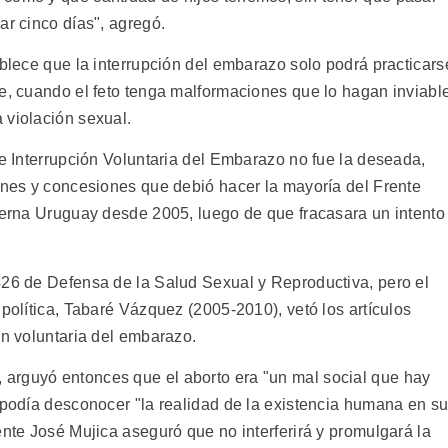
ar cinco días", agregó.
ablece que la interrupción del embarazo solo podrá practicars
re, cuando el feto tenga malformaciones que lo hagan inviabl
 violación sexual.
de Interrupción Voluntaria del Embarazo no fue la deseada,
iones y concesiones que debió hacer la mayoría del Frente
bierna Uruguay desde 2005, luego de que fracasara un intento
426 de Defensa de la Salud Sexual y Reproductiva, pero el
 política, Tabaré Vázquez (2005-2010), vetó los artículos
ón voluntaria del embarazo.
arguyó entonces que el aborto era "un mal social que hay
o podía desconocer "la realidad de la existencia humana en s
ente José Mujica aseguró que no interferirá y promulgará la