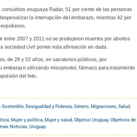
a consultora uruguaya Radar, 51 por ciento de las personas
despenalizar la interrupción del embarazo, mientras 42 por
 expidieron.
ue entre 2007 y 2011 no se produjeron muertes por abortos
a sociedad civil ponen esta afirmación en duda.
s, de 28 y 32 años, en sanatorios públicos, por
u embarazo utilizando misoprostol, fármaco para tratamiento
xpulsión del feto.
o Sostenible
,
Desigualdad y Pobreza
,
Género
,
Migraciones
,
Salud
,
ítica
,
Mujer y política
,
Mujer y salud
,
Objetivo Uruguay
,
Objetivos de
imas Noticias
,
Uruguay