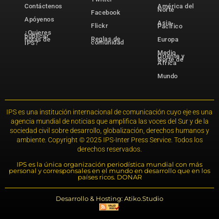
Contáctenos
América del
Norte
Facebook
Apóyenos
Asia-
Flickr
Pacífico
¿Quieres
publicar
Reglas de
notas de
Europa
comunidad
IPS?
Medio
Oriente y
Norte de
África
Mundo
IPS es una institución internacional de comunicación cuyo eje es una
agencia mundial de noticias que amplifica las voces del Sur y de la
sociedad civil sobre desarrollo, globalización, derechos humanos y
ambiente. Copyright © 2025 IPS-Inter Press Service. Todos los
derechos reservados.
IPS es la única organización periodística mundial con más
personal y corresponsales en el mundo en desarrollo que en los
países ricos. DONAR
Desarrollo & Hosting: Atiko.Studio