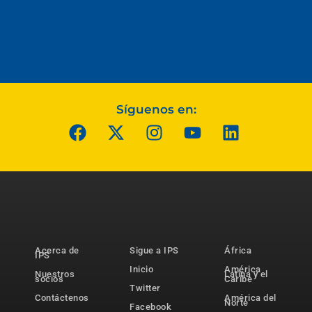
Síguenos en:
Acerca de
Sigue a IPS
África
IPS
Inicio
América
Nuestros
Latina y el
socios
Caribe
Twitter
Contáctenos
América del
Norte
Facebook