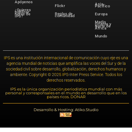
Apóyenos
Asia-
Flickr
Pacífico
¿Quieres
publicar
Reglas de
notas de
Europa
comunidad
IPS?
Medio
Oriente y
Norte de
África
Mundo
IPS es una institución internacional de comunicación cuyo eje es una
agencia mundial de noticias que amplifica las voces del Sur y de la
sociedad civil sobre desarrollo, globalización, derechos humanos y
ambiente. Copyright © 2025 IPS-Inter Press Service. Todos los
derechos reservados.
IPS es la única organización periodística mundial con más
personal y corresponsales en el mundo en desarrollo que en los
países ricos. DONAR
Desarrollo & Hosting: Atiko.Studio