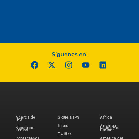
Síguenos en:
Acerca de
Sigue a IPS
África
IPS
Inicio
América
Nuestros
Latina y el
socios
Caribe
Twitter
Contáctenos
América del