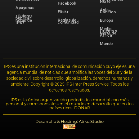
Norte
Facebook
Apóyenos
Asia-
Flickr
Pacífico
¿Quieres
publicar
Reglas de
notas de
Europa
comunidad
IPS?
Medio
Oriente y
Norte de
África
Mundo
IPS es una institución internacional de comunicación cuyo eje es una
agencia mundial de noticias que amplifica las voces del Sur y de la
sociedad civil sobre desarrollo, globalización, derechos humanos y
ambiente. Copyright © 2025 IPS-Inter Press Service. Todos los
derechos reservados.
IPS es la única organización periodística mundial con más
personal y corresponsales en el mundo en desarrollo que en los
países ricos. DONAR
Desarrollo & Hosting: Atiko.Studio