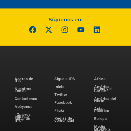
Síguenos en:
Acerca de
Sigue a IPS
África
IPS
Inicio
América
Nuestros
Latina y el
socios
Caribe
Twitter
Contáctenos
América del
Norte
Facebook
Apóyenos
Asia-
Flickr
Pacífico
¿Quieres
publicar
Reglas de
notas de
Europa
comunidad
IPS?
Medio
Oriente y
Norte de