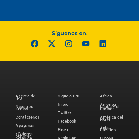
Síguenos en:
Acerca de
Sigue a IPS
África
IPS
Inicio
América
Nuestros
Latina y el
socios
Caribe
Twitter
Contáctenos
América del
Norte
Facebook
Apóyenos
Asia-
Flickr
Pacífico
¿Quieres
publicar
Reglas de
notas de
Europa