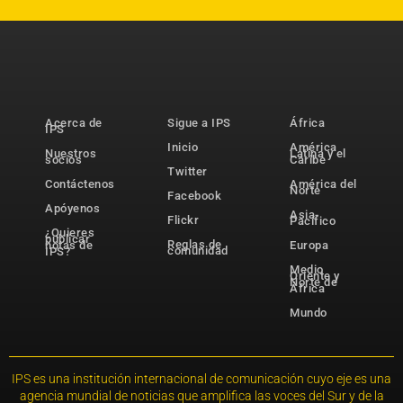
Acerca de
Sigue a IPS
África
IPS
Inicio
América
Nuestros
Latina y el
socios
Caribe
Twitter
Contáctenos
América del
Norte
Facebook
Apóyenos
Asia-
Flickr
Pacífico
¿Quieres
publicar
Reglas de
notas de
Europa
comunidad
IPS?
Medio
Oriente y
Norte de
África
Mundo
IPS es una institución internacional de comunicación cuyo eje es una
agencia mundial de noticias que amplifica las voces del Sur y de la