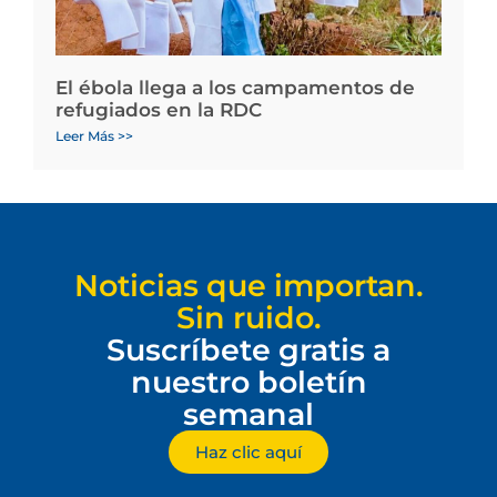
El ébola llega a los campamentos de
refugiados en la RDC
Leer Más >>
Noticias que importan.
Sin ruido.
Suscríbete gratis a
nuestro boletín
semanal
Haz clic aquí