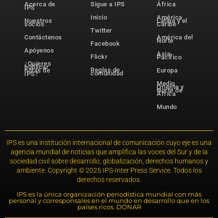
Acerca de
Sigue a IPS
África
IPS
Inicio
América
Nuestros
Latina y el
socios
Caribe
Twitter
Contáctenos
América del
Norte
Facebook
Apóyenos
Asia-
Flickr
Pacífico
¿Quieres
publicar
Reglas de
notas de
Europa
comunidad
IPS?
Medio
Oriente y
Norte de
África
Mundo
IPS es una institución internacional de comunicación cuyo eje es una
agencia mundial de noticias que amplifica las voces del Sur y de la
sociedad civil sobre desarrollo, globalización, derechos humanos y
ambiente. Copyright © 2025 IPS-Inter Press Service. Todos los
derechos reservados.
IPS es la única organización periodística mundial con más
personal y corresponsales en el mundo en desarrollo que en los
países ricos. DONAR