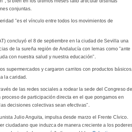
 si bien en los últimos meses faltó articular distintas
ones conjuntas.
teridad "es el vínculo entre todos los movimientos de
T) concluyó el 8 de septiembre en la ciudad de Sevilla una
ncias de la sureña región de Andalucía con lemas como "ante
uda con nuestra salud y nuestra educación".
os supermercados y cargaron carritos con productos básicos
a la caridad.
ravés de las redes sociales a rodear la sede del Congreso d
un proceso de participación directa en el que pongamos en
s decisiones colectivas sean efectivas".
unista Julio Anguita, impulsa desde marzo el Frente Cívico.
poder ciudadano que induzca de manera creciente a los podere