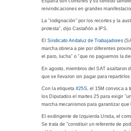
España son comunes y su sentido también",
reivindicaciones en grandes manifestaci
La "indignación" por los recortes y la aus
protesta", dijo Castañón a IPS.
El
Sindicato Andaluz de Trabajadores
(SA
marcha obrera a pie por diferentes provi
el paro, lucha" o "que no paguemos la de
En agosto, miembros del SAT asaltaron d
que se llevaron sin pagar para repartirlos 
Con la etiqueta
#25S
, el 15M convoca a t
los Diputados el martes 25 para exigir "
marcha mecanismos para garantizar que la
El exdirigente de Izquierda Unida, el com
Se trata de "constituir un referente de 