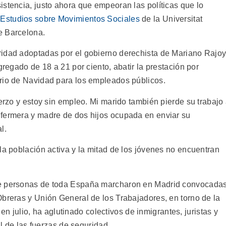
istencia, justo ahora que empeoran las políticas que lo
 Estudios sobre Movimientos Sociales
de la Universitat
e Barcelona.
ridad adoptadas por el gobierno derechista de Mariano Rajo
gregado de 18 a 21 por ciento, abatir la prestación por
rio de Navidad para los empleados públicos.
uerzo y estoy sin empleo. Mi marido también pierde su trabajo
nfermera y madre de dos hijos ocupada en enviar su
l.
la población activa y la mitad de los jóvenes no encuentran
de personas de toda España marcharon en Madrid convocada
Obreras y Unión General de los Trabajadores, en torno de la
n julio, ha aglutinado colectivos de inmigrantes, juristas y
al de las fuerzas de seguridad.