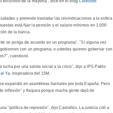
o exclusivo de la mayoría", dice en el blog
Colectivo
ciudades y pretende trasladar las reivindicaciones a la esfera
puestas está fijar la pensión y el salario mínimos en 1.000
ción de la banca.
gente se ponga de acuerdo en un programa". "Si alguna vez
s gobiernen con un programa, o ustedes quieren gobernar con
es?", cuestionó.
lucha por una salida social a la crisis", dijo a IPS Pablo
al Ya
, inspiradora del 15M.
 se expandió en asambleas barriales por toda España. Pero
de inflexión" y flaquea porque mucha gente dejó de
na "política de represión", dijo Castañón. La justicia citó a