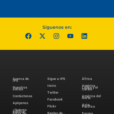
Síguenos en:
Acerca de
Sigue a IPS
África
IPS
Inicio
América
Nuestros
Latina y el
socios
Caribe
Twitter
Contáctenos
América del
Norte
Facebook
Apóyenos
Asia-
Flickr
Pacífico
¿Quieres
publicar
Reglas de
notas de
Europa