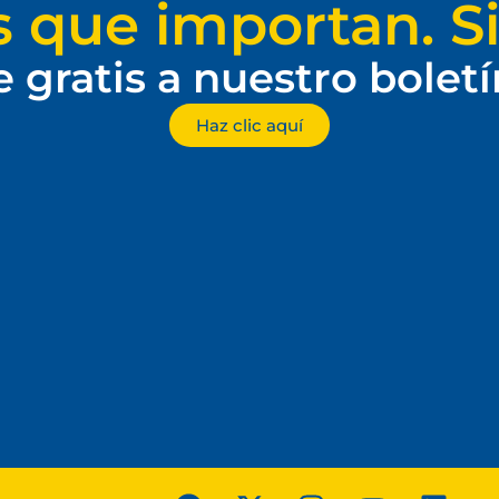
s que importan. Si
e gratis a nuestro bolet
Haz clic aquí