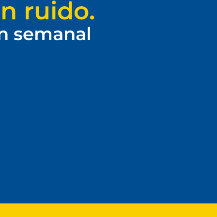
n ruido.
ín semanal