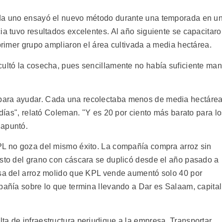
ada uno ensayó el nuevo método durante una temporada en u
ia tuvo resultados excelentes. Al año siguiente se capacitar
 primer grupo ampliaron el área cultivada a media hectárea.
cultó la cosecha, pues sencillamente no había suficiente ma
para ayudar. Cada una recolectaba menos de media hectáre
 días", relató Coleman. "Y es 20 por ciento más barato para l
 apuntó.
PL no goza del mismo éxito. La compañía compra arroz sin
osto del grano con cáscara se duplicó desde el año pasado a
asa del arroz molido que KPL vende aumentó solo 40 por
pañía sobre lo que termina llevando a Dar es Salaam, capital
ta de infraestructura perjudique a la empresa. Transportar