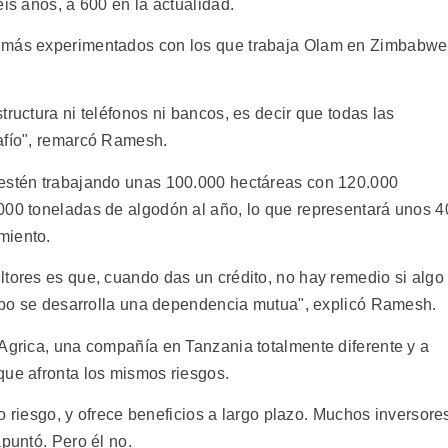
eis años, a 600 en la actualidad.
s más experimentados con los que trabaja Olam en Zimbabwe
tructura ni teléfonos ni bancos, es decir que todas las
afío", remarcó Ramesh.
 estén trabajando unas 100.000 hectáreas con 120.000
000 toneladas de algodón al año, lo que representará unos 4
miento.
ltores es que, cuando das un crédito, no hay remedio si algo
iempo se desarrolla una dependencia mutua", explicó Ramesh.
 Agrica, una compañía en Tanzania totalmente diferente y a
que afronta los mismos riesgos.
lto riesgo, y ofrece beneficios a largo plazo. Muchos inversore
apuntó. Pero él no.