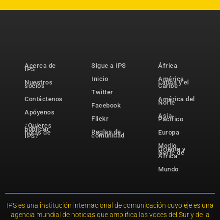
Acerca de
Sigue a IPS
África
IPS
Inicio
América
Nuestros
Latina y el
socios
Caribe
Twitter
Contáctenos
América del
Norte
Facebook
Apóyenos
Asia-
Flickr
Pacífico
¿Quieres
publicar
Reglas de
notas de
Europa
comunidad
IPS?
Medio
Oriente y
Norte de
África
Mundo
IPS es una institución internacional de comunicación cuyo eje es una
agencia mundial de noticias que amplifica las voces del Sur y de la