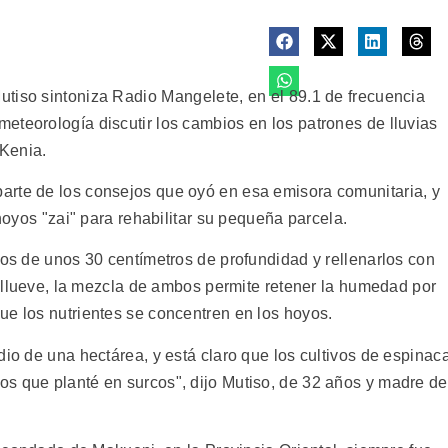
tiso sintoniza Radio Mangelete, en el 89.1 de frecuencia
eteorología discutir los cambios en los patrones de lluvias
Kenia.
arte de los consejos que oyó en esa emisora comunitaria, y
 hoyos "zai" para rehabilitar su pequeña parcela.
zos de unos 30 centímetros de profundidad y rellenarlos con
do llueve, la mezcla de ambos permite retener la humedad por
ue los nutrientes se concentren en los hoyos.
dio de una hectárea, y está claro que los cultivos de espinac
s que planté en surcos", dijo Mutiso, de 32 años y madre de