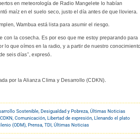
rtos en meteorología de Radio Mangelete lo habían
ntó maíz en el suelo seco, justo el día antes de que lloviera.
plen, Wambua está lista para asumir el riesgo.
ue con la cosecha. Es por eso que me estoy preparando para
 lo que oímos en la radio, y a partir de nuestro conocimient
de seis días", expresó.
yada por la Alianza Clima y Desarrollo (CDKN).
arrollo Sostenible
,
Desigualdad y Pobreza
,
Últimas Noticias
CDKN
,
Comunicación
,
Libertad de expresión
,
Llenando el plato
ilenio (ODM)
,
Prensa
,
TDI
,
Últimas Noticias