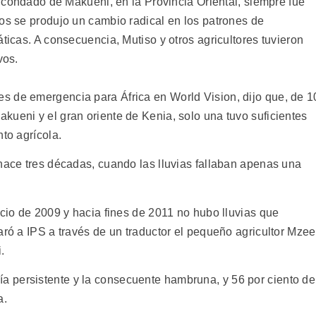
i, condado de Makueni, en la Provincia Oriental, siempre fue
ños se produjo un cambio radical en los patrones de
áticas. A consecuencia, Mutiso y otros agricultores tuvieron
vos.
s de emergencia para África en World Vision, dijo que, de 1
kueni y el gran oriente de Kenia, solo una tuvo suficientes
to agrícola.
 hace tres décadas, cuando las lluvias fallaban apenas una
icio de 2009 y hacia fines de 2011 no hubo lluvias que
aró a IPS a través de un traductor el pequeño agricultor Mzee
.
 persistente y la consecuente hambruna, y 56 por ciento de
a.