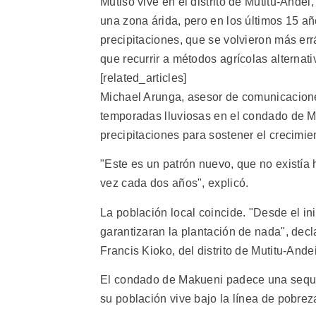
Mutiso vive en el distrito de Mutitu-Ande
una zona árida, pero en los últimos 15 a
precipitaciones, que se volvieron más err
que recurrir a métodos agrícolas alternati
[related_articles]
Michael Arunga, asesor de comunicacione
temporadas lluviosas en el condado de Ma
precipitaciones para sostener el crecimien
"Este es un patrón nuevo, que no existía
vez cada dos años", explicó.
La población local coincide. "Desde el in
garantizaran la plantación de nada", decl
Francis Kioko, del distrito de Mutitu-Andei
El condado de Makueni padece una sequía
su población vive bajo la línea de pobrez