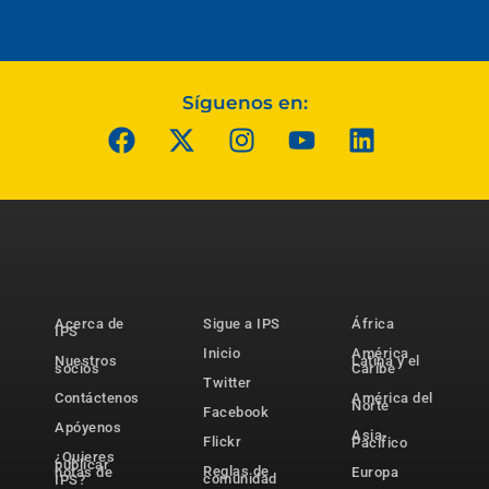
Síguenos en:
Acerca de
Sigue a IPS
África
IPS
Inicio
América
Nuestros
Latina y el
socios
Caribe
Twitter
Contáctenos
América del
Norte
Facebook
Apóyenos
Asia-
Flickr
Pacífico
¿Quieres
publicar
Reglas de
notas de
Europa
comunidad
IPS?