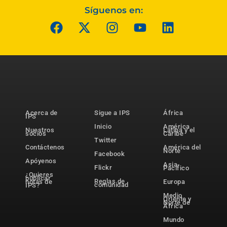
Síguenos en:
Acerca de
Sigue a IPS
África
IPS
Inicio
América
Nuestros
Latina y el
socios
Caribe
Twitter
Contáctenos
América del
Norte
Facebook
Apóyenos
Asia-
Flickr
Pacífico
¿Quieres
publicar
Reglas de
notas de
Europa
comunidad
IPS?
Medio
Oriente y
Norte de
África
Mundo