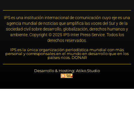
IPS es una institución internacional de comunicación cuyo eje es una
agencia mundial de noticias que amplifica las voces del Sur y de la
sociedad civil sobre desarrollo, globalización, derechos humanos y
ambiente. Copyright © 2025 IPS-Inter Press Service. Todos los
derechos reservados.
IPS es la única organización periodística mundial con más
personal y corresponsales en el mundo en desarrollo que en los
países ricos. DONAR
Desarrollo & Hosting: Atiko.Studio