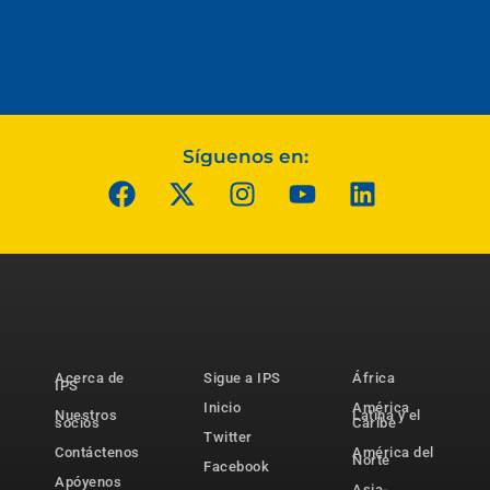
Síguenos en:
Acerca de
Sigue a IPS
África
IPS
Inicio
América
Nuestros
Latina y el
socios
Caribe
Twitter
Contáctenos
América del
Norte
Facebook
Apóyenos
Asia-