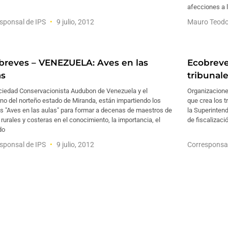
afecciones a 
sponsal de IPS
9 julio, 2012
Mauro Teodo
breves – VENEZUELA: Aves en las
Ecobreve
as
tribunal
ciedad Conservacionista Audubon de Venezuela y el
Organizaciones
no del norteño estado de Miranda, están impartiendo los
que crea los t
es "Aves en las aulas" para formar a decenas de maestros de
la Superinten
rurales y costeras en el conocimiento, la importancia, el
de fiscalizaci
do
sponsal de IPS
9 julio, 2012
Corresponsa