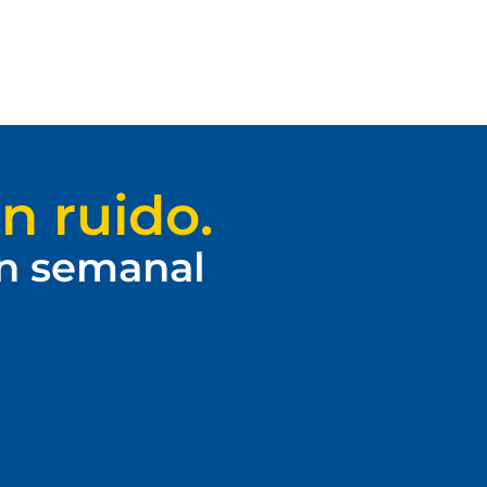
n ruido.
ín semanal