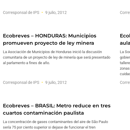
Corresponsal de IPS
9 julio, 2012
Corre
Ecobreves – HONDURAS: Municipios
Eco
promueven proyecto de ley minera
aul
La Asociación de Municipios de Honduras inició la discusión
La So
comunitaria de un proyecto de ley de minería que será presentado
gobier
al parlamento a fines de año.
taller
zonas 
cuida
Corresponsal de IPS
9 julio, 2012
Corre
Ecobreves – BRASIL: Metro reduce en tres
cuartos contaminación paulista
La concentración de gases contaminantes del aire de São Paulo
sería 75 por ciento superior si dejase de funcionar el tren