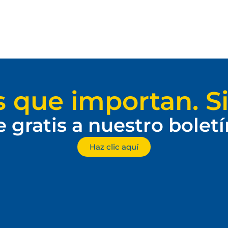
s que importan. Si
e gratis a nuestro bolet
Haz clic aquí