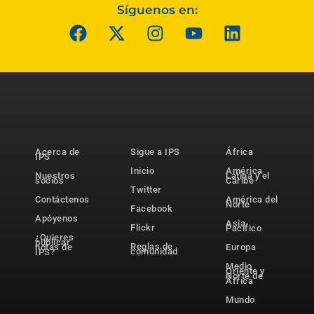
Síguenos en:
Acerca de
Sigue a IPS
África
IPS
Inicio
América
Nuestros
Latina y el
socios
Caribe
Twitter
Contáctenos
América del
Norte
Facebook
Apóyenos
Asia-
Flickr
Pacífico
¿Quieres
publicar
Reglas de
notas de
Europa
comunidad
IPS?
Medio
Oriente y
Norte de
África
Mundo