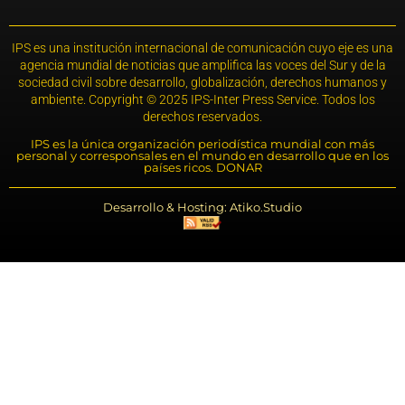
IPS es una institución internacional de comunicación cuyo eje es una
agencia mundial de noticias que amplifica las voces del Sur y de la
sociedad civil sobre desarrollo, globalización, derechos humanos y
ambiente. Copyright © 2025 IPS-Inter Press Service. Todos los
derechos reservados.
IPS es la única organización periodística mundial con más
personal y corresponsales en el mundo en desarrollo que en los
países ricos. DONAR
Desarrollo & Hosting: Atiko.Studio