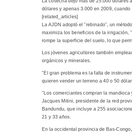
La cosecha dejó más de 25.000 dólares a
dólares y apenas 3.000 en 2009, cuando s
[related_articles]
La AJDN adoptó el "rebinado", un método q
maximiza los beneficios de la irrigación, 
rompe la superficie del suelo, lo que per
Los jóvenes agricultores también emplean
orgánicos y minerales.
"El gran problema es la falta de instrume
quieren vender un terreno a 40 o 50 dólar
"Los comerciantes compran la mandioca y
Jacques Mitini, presidente de la red prov
Bandundu, que incluye a 255 asociaciones
21 y 33 años.
En la occidental provincia de Bas-Congo,