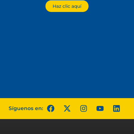
Haz clic aquí
Síguenos en: