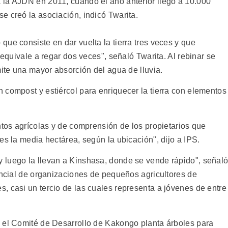
 la AJDN en 2011, cuando el año anterior llegó a 10.000
e creó la asociación, indicó Twarita.
ue consiste en dar vuelta la tierra tres veces y que
"equivale a regar dos veces", señaló Twarita. Al rebinar se
mite una mayor absorción del agua de lluvia.
 compost y estiércol para enriquecer la tierra con elementos
ntos agrícolas y de comprensión de los propietarios que
es la media hectárea, según la ubicación", dijo a IPS.
 luego la llevan a Kinshasa, donde se vende rápido", señal
incial de organizaciones de pequeños agricultores de
, casi un tercio de las cuales representa a jóvenes de entre
 el Comité de Desarrollo de Kakongo planta árboles para