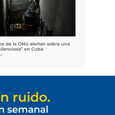
os de la ONU alertan sobre una
silenciosa” en Cuba
>>
n ruido.
ín semanal