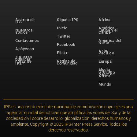
Acerca de
Sigue a IPS
África
IPS
Inicio
América
Nuestros
Latina y el
socios
Caribe
Twitter
Contáctenos
América del
Norte
Facebook
Apóyenos
Asia-
Flickr
Pacífico
¿Quieres
publicar
Reglas de
notas de
Europa
comunidad
IPS?
Medio
Oriente y
Norte de
África
Mundo
IPS es una institución internacional de comunicación cuyo eje es una
agencia mundial de noticias que amplifica las voces del Sur y de la
sociedad civil sobre desarrollo, globalización, derechos humanos y
ambiente. Copyright © 2025 IPS-Inter Press Service. Todos los
derechos reservados.