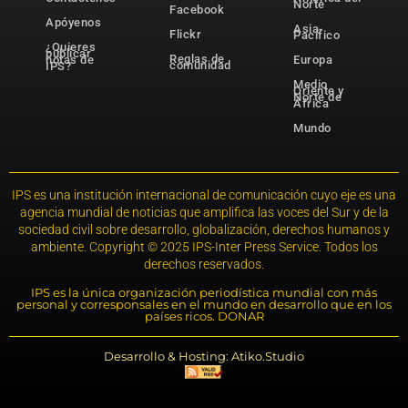
Norte
Facebook
Apóyenos
Asia-
Flickr
Pacífico
¿Quieres
publicar
Reglas de
notas de
Europa
comunidad
IPS?
Medio
Oriente y
Norte de
África
Mundo
IPS es una institución internacional de comunicación cuyo eje es una
agencia mundial de noticias que amplifica las voces del Sur y de la
sociedad civil sobre desarrollo, globalización, derechos humanos y
ambiente. Copyright © 2025 IPS-Inter Press Service. Todos los
derechos reservados.
IPS es la única organización periodística mundial con más
personal y corresponsales en el mundo en desarrollo que en los
países ricos. DONAR
Desarrollo & Hosting: Atiko.Studio