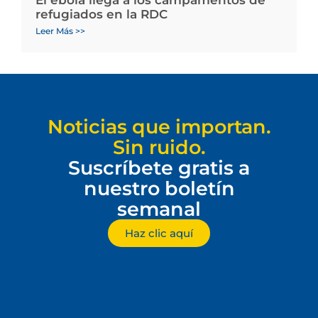
El ébola llega a los campamentos de
refugiados en la RDC
Leer Más >>
Noticias que importan.
Sin ruido.
Suscríbete gratis a
nuestro boletín
semanal
Haz clic aquí