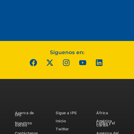
Síguenos en:
Acerca de
Sigue a IPS
África
IPS
Inicio
América
Nuestros
Latina y el
socios
Caribe
Twitter
Contáctenos
América del