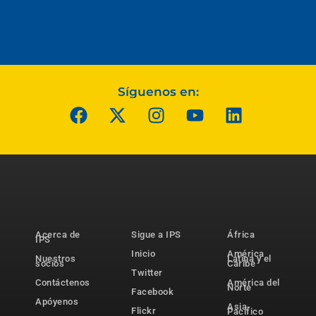
Síguenos en:
Acerca de
Sigue a IPS
África
IPS
Inicio
América
Nuestros
Latina y el
socios
Caribe
Twitter
Contáctenos
América del
Norte
Facebook
Apóyenos
Asia-
Flickr
Pacífico