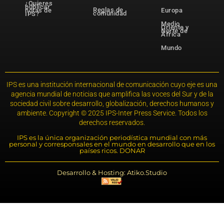
¿Quieres
publicar
Reglas de
notas de
Europa
comunidad
IPS?
Medio
Oriente y
Norte de
África
Mundo
IPS es una institución internacional de comunicación cuyo eje es una
agencia mundial de noticias que amplifica las voces del Sur y de la
sociedad civil sobre desarrollo, globalización, derechos humanos y
ambiente. Copyright © 2025 IPS-Inter Press Service. Todos los
derechos reservados.
IPS es la única organización periodística mundial con más
personal y corresponsales en el mundo en desarrollo que en los
países ricos. DONAR
Desarrollo & Hosting: Atiko.Studio