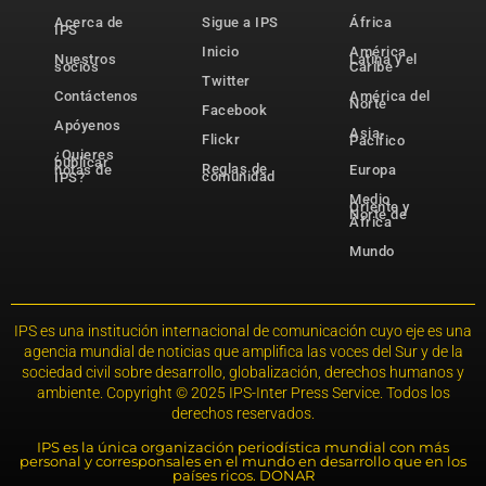
Acerca de
Sigue a IPS
África
IPS
Inicio
América
Nuestros
Latina y el
socios
Caribe
Twitter
Contáctenos
América del
Norte
Facebook
Apóyenos
Asia-
Flickr
Pacífico
¿Quieres
publicar
Reglas de
notas de
Europa
comunidad
IPS?
Medio
Oriente y
Norte de
África
Mundo
IPS es una institución internacional de comunicación cuyo eje es una
agencia mundial de noticias que amplifica las voces del Sur y de la
sociedad civil sobre desarrollo, globalización, derechos humanos y
ambiente. Copyright © 2025 IPS-Inter Press Service. Todos los
derechos reservados.
IPS es la única organización periodística mundial con más
personal y corresponsales en el mundo en desarrollo que en los
países ricos. DONAR